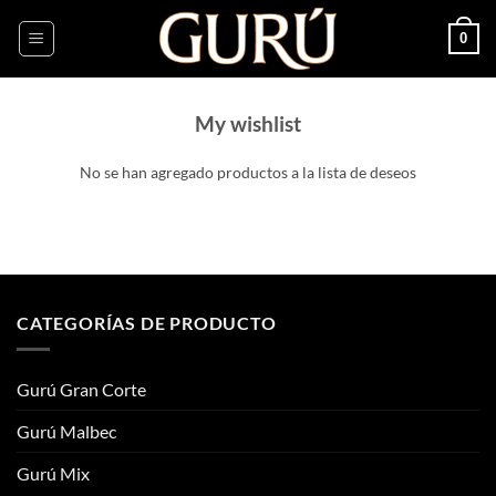
Saltar
0
al
contenido
My wishlist
No se han agregado productos a la lista de deseos
CATEGORÍAS DE PRODUCTO
Gurú Gran Corte
Gurú Malbec
Gurú Mix