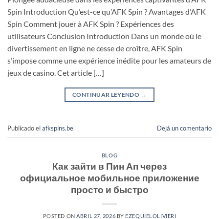
Spin Introduction Qu’est-ce qu’AFK Spin ? Avantages d’AFK
Spin Comment jouer à AFK Spin ? Expériences des
utilisateurs Conclusion Introduction Dans un monde où le
divertissement en ligne ne cesse de croître, AFK Spin
s’impose comme une expérience inédite pour les amateurs de
jeux de casino. Cet article […]
CONTINUAR LEYENDO
→
Publicado el
afkspins.be
Dejá un comentario
BLOG
Как зайти в Пин Ап через
официальное мобильное приложение
просто и быстро
POSTED ON
ABRIL 27, 2026
BY
EZEQUIELOLIVIERI