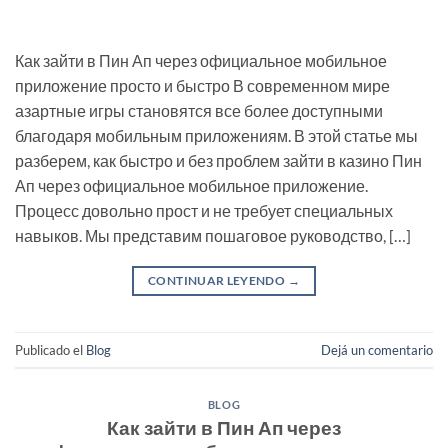
Как зайти в Пин Ап через официальное мобильное
приложение просто и быстро В современном мире
азартные игры становятся все более доступными
благодаря мобильным приложениям. В этой статье мы
разберем, как быстро и без проблем зайти в казино Пин
Ап через официальное мобильное приложение.
Процесс довольно прост и не требует специальных
навыков. Мы представим пошаговое руководство, […]
CONTINUAR LEYENDO
→
Publicado el
Blog
Dejá un comentario
BLOG
Как зайти в Пин Ап через