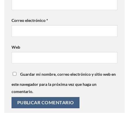
Correo electrónico
*
Web
Guardar mi nombre, correo electrónico y sitio web en
este navegador para la próxima vez que haga un
comentario.