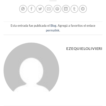
Esta entrada fue publicada el
Blog
. Agregá a favoritos el enlace
permalink
.
EZEQUIELOLIVIERI