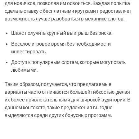
для новичков, позволяя им освоиться. Каждая попытка
сделать ставку с бесплатными крутками предоставляет
возможность лучше разобраться в механике слотов.
Шанс получить крупный выигрыш без риска.
Веселое игровое время без необходимости
инвестировать.
Доступ к популярным слотам, которые могут стать
любимыми.
Таким образом, получается, что предлагаемые
варианты часто отличаются большей гибкостью, делая
их более привлекательными для широкой аудитории. В
данном контексте, такие предложения выгодно
выделяются среди других бонусных программ.