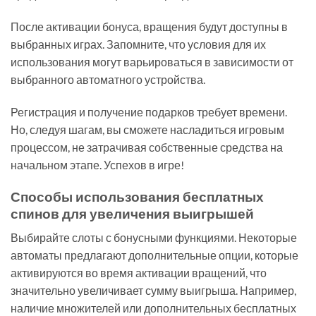
После активации бонуса, вращения будут доступны в
выбранных играх. Запомните, что условия для их
использования могут варьироваться в зависимости от
выбранного автоматного устройства.
Регистрация и получение подарков требует времени.
Но, следуя шагам, вы сможете насладиться игровым
процессом, не затрачивая собственные средства на
начальном этапе. Успехов в игре!
Способы использования бесплатных
спинов для увеличения выигрышей
Выбирайте слоты с бонусными функциями. Некоторые
автоматы предлагают дополнительные опции, которые
активируются во время активации вращений, что
значительно увеличивает сумму выигрыша. Например,
наличие множителей или дополнительных бесплатных