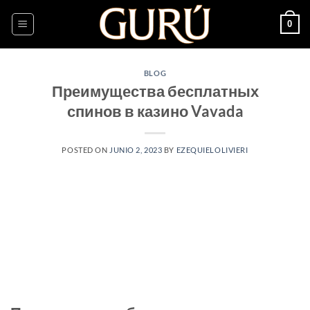
Saltar
0
al
contenido
BLOG
Преимущества бесплатных
спинов в казино Vavada
POSTED ON
JUNIO 2, 2023
BY
EZEQUIELOLIVIERI