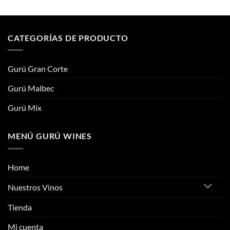
CATEGORÍAS DE PRODUCTO
Gurú Gran Corte
Gurú Malbec
Gurú Mix
MENÚ GURÚ WINES
Home
Nuestros Vinos
Tienda
Mi cuenta