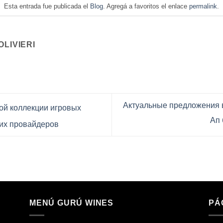
Esta entrada fue publicada el
Blog
. Agregá a favoritos el enlace
permalink
.
OLIVIERI
Актуальные предложения 
й коллекции игровых
Ап 
их провайдеров
MENÚ GURÚ WINES
PÁ