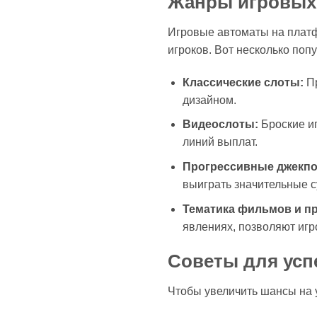
Жанры игровых
Игровые автоматы на платф
игроков. Вот несколько поп
Классические слоты:
Пр
дизайном.
Видеослоты:
Броские и
линий выплат.
Прогрессивные джекпо
выиграть значительные 
Тематика фильмов и п
явлениях, позволяют игр
Советы для усп
Чтобы увеличить шансы на у