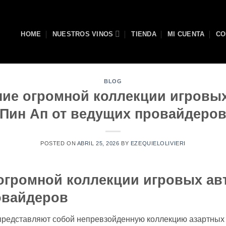
HOME
NUESTROS VINOS
TIENDA
MI CUENTA
CO
BLOG
ие огромной коллекции игровы
Пин Ап от ведущих провайдеро
POSTED ON
ABRIL 25, 2026
BY
EZEQUIELOLIVIERI
огромной коллекции игровых ав
овайдеров
представляют собой непревзойденную коллекцию азартных 