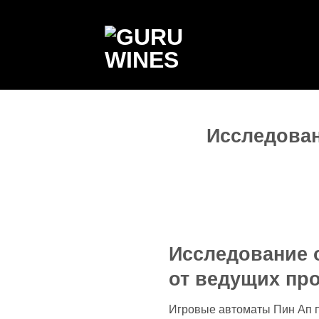
Saltar
al
contenido
Исследован
Исследование 
от ведущих пр
Игровые автоматы Пин Ап 