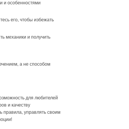
и и особенностями
есь его, чтобы избежать
ть механики и получить
ечением, а не способом
озможность для любителей
ров и качеству
ть правила, управлять своим
моции!