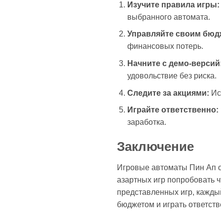
Изучите правила игры:
выбранного автомата.
Управляйте своим бюд
финансовых потерь.
Начните с демо-версий
удовольствие без риска.
Следите за акциями:
Исп
Играйте ответственно:
заработка.
Заключение
Игровые автоматы Пин Ап о
азартных игр попробовать ч
представленных игр, каждый
бюджетом и играть ответств