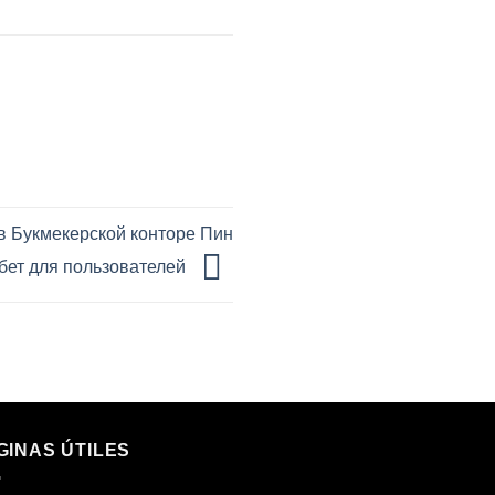
в Букмекерской конторе Пин
бет для пользователей
GINAS ÚTILES