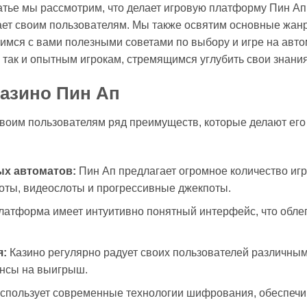
тье мы рассмотрим, что делает игровую платформу Пин Ап 
ет своим пользователям. Мы также освятим основные жан
лимся с вами полезными советами по выбору и игре на авт
, так и опытным игрокам, стремящимся углубить свои знания
азино Пин Ап
своим пользователям ряд преимуществ, которые делают его
х автоматов:
Пин Ап предлагает огромное количество игр
оты, видеослоты и прогрессивные джекпоты.
атформа имеет интуитивно понятный интерфейс, что облег
я:
Казино регулярно радует своих пользователей различным
нсы на выигрыш.
спользует современные технологии шифрования, обеспечи