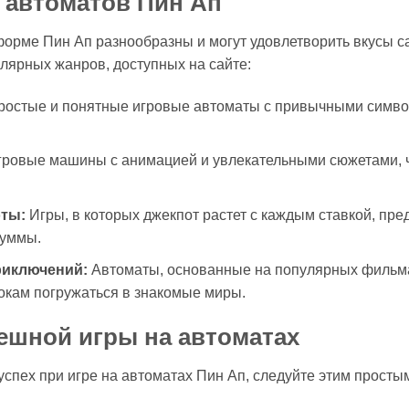
 автоматов Пин Ап
орме Пин Ап разнообразны и могут удовлетворить вкусы 
улярных жанров, доступных на сайте:
остые и понятные игровые автоматы с привычными симв
гровые машины с анимацией и увлекательными сюжетами, 
ты:
Игры, в которых джекпот растет с каждым ставкой, пр
суммы.
риключений:
Автоматы, основанные на популярных фильма
окам погружаться в знакомые миры.
ешной игры на автоматах
спех при игре на автоматах Пин Ап, следуйте этим просты