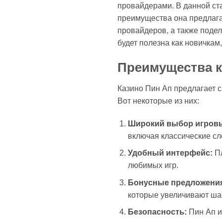
провайдерами. В данной ста
преимущества она предлага
провайдеров, а также поде
будет полезна как новичкам
Преимущества к
Казино Пин Ап предлагает 
Вот некоторые из них:
Широкий выбор игровы
включая классические сл
Удобный интерфейс:
Пл
любимых игр.
Бонусные предложени
которые увеличивают ша
Безопасность:
Пин Ап и