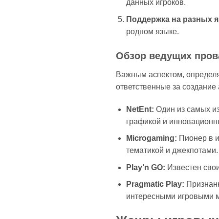
данных игроков.
Поддержка на разных я
родном языке.
Обзор ведущих пров
Важным аспектом, определ
ответственные за создание 
NetEnt:
Один из самых и
графикой и инновационн
Microgaming:
Пионер в и
тематикой и джекпотами.
Play’n GO:
Известен сво
Pragmatic Play:
Признанн
интересными игровыми 