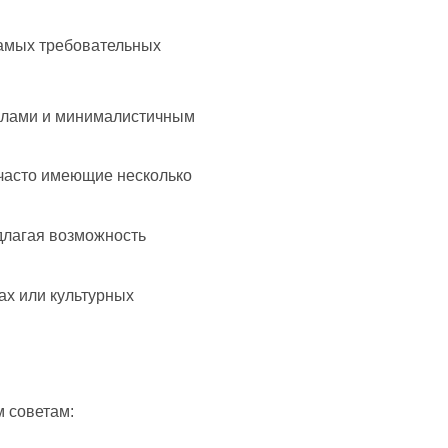
самых требовательных
олами и минималистичным
часто имеющие несколько
едлагая возможность
х или культурных
м советам: