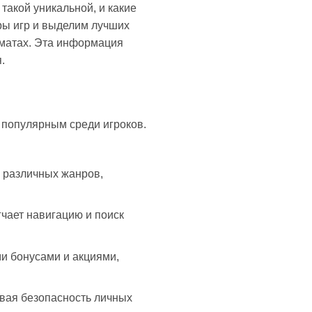
такой уникальной, и какие
ры игр и выделим лучших
оматах. Эта информация
.
 популярным среди игроков.
 различных жанров,
чает навигацию и поиск
и бонусами и акциями,
вая безопасность личных