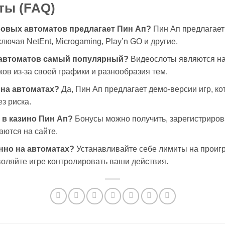
ты (FAQ)
ровых автоматов предлагает Пин Ап?
Пин Ап предлагает
ючая NetEnt, Microgaming, Play’n GO и другие.
х автоматов самый популярный?
Видеослоты являются на
ов из-за своей графики и разнообразия тем.
 на автоматах?
Да, Пин Ап предлагает демо-версии игр, к
з риска.
 в казино Пин Ап?
Бонусы можно получить, зарегистриров
аются на сайте.
енно на автоматах?
Устанавливайте себе лимиты на проиг
оляйте игре контролировать ваши действия.