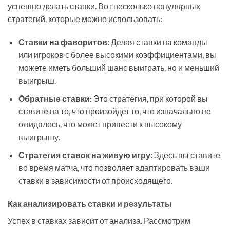
успешно делать ставки. Вот несколько популярных
стратегий, которые можно использовать:
Ставки на фаворитов:
Делая ставки на команды
или игроков с более высокими коэффициентами, вы
можете иметь больший шанс выиграть, но и меньший
выигрыш.
Обратные ставки:
Это стратегия, при которой вы
ставите на то, что произойдет то, что изначально не
ожидалось, что может привести к высокому
выигрышу.
Стратегия ставок на живую игру:
Здесь вы ставите
во время матча, что позволяет адаптировать ваши
ставки в зависимости от происходящего.
Как анализировать ставки и результаты
Успех в ставках зависит от анализа. Рассмотрим