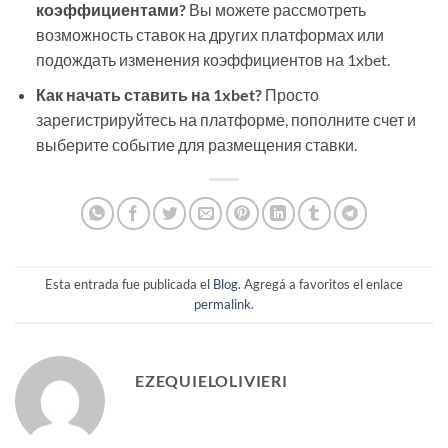
коэффициентами?
Вы можете рассмотреть
возможность ставок на других платформах или
подождать изменения коэффициентов на 1xbet.
Как начать ставить на 1xbet?
Просто
зарегистрируйтесь на платформе, пополните счет и
выберите событие для размещения ставки.
Esta entrada fue publicada el
Blog
. Agregá a favoritos el enlace
permalink
.
EZEQUIELOLIVIERI