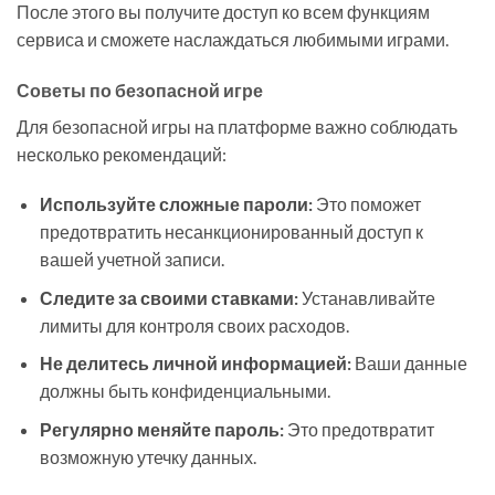
После этого вы получите доступ ко всем функциям
сервиса и сможете наслаждаться любимыми играми.
Советы по безопасной игре
Для безопасной игры на платформе важно соблюдать
несколько рекомендаций:
Используйте сложные пароли:
Это поможет
предотвратить несанкционированный доступ к
вашей учетной записи.
Следите за своими ставками:
Устанавливайте
лимиты для контроля своих расходов.
Не делитесь личной информацией:
Ваши данные
должны быть конфиденциальными.
Регулярно меняйте пароль:
Это предотвратит
возможную утечку данных.