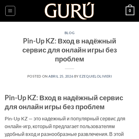
Saltar
0
al
contenido
BLOG
Pin-Up KZ: Вход в надёжный
сервис для онлайн игры без
проблем
POSTED ON
ABRIL 25, 2026
BY
EZEQUIELOLIVIERI
Pin-Up KZ: Вход в надёжный сервис
для онлайн игры без проблем
Pin-Up KZ — это надежный и популярный сервис для
онлайн-игр, который предлагает пользователям
удобный вход и разнообразные развлечения. В этой