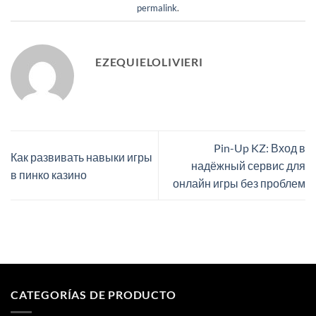
permalink
.
EZEQUIELOLIVIERI
Pin-Up KZ: Вход в
Как развивать навыки игры
надёжный сервис для
в пинко казино
онлайн игры без проблем
CATEGORÍAS DE PRODUCTO