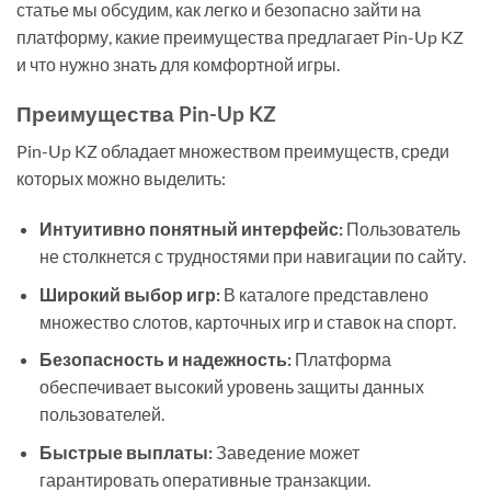
статье мы обсудим, как легко и безопасно зайти на
платформу, какие преимущества предлагает Pin-Up KZ
и что нужно знать для комфортной игры.
Преимущества Pin-Up KZ
Pin-Up KZ обладает множеством преимуществ, среди
которых можно выделить:
Интуитивно понятный интерфейс:
Пользователь
не столкнется с трудностями при навигации по сайту.
Широкий выбор игр:
В каталоге представлено
множество слотов, карточных игр и ставок на спорт.
Безопасность и надежность:
Платформа
обеспечивает высокий уровень защиты данных
пользователей.
Быстрые выплаты:
Заведение может
гарантировать оперативные транзакции.