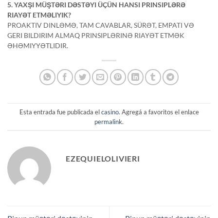
5. YAXŞI MÜŞTƏRI DƏSTƏYI ÜÇÜN HANSI PRINSIPLƏRƏ
RIAYƏT ETMƏLIYIK?
PROAKTIV DINLƏMƏ, TAM CAVABLAR, SÜRƏT, EMPATI VƏ
GERI BILDIRIM ALMAQ PRINSIPLƏRINƏ RIAYƏT ETMƏK
ƏHƏMIYYƏTLIDIR.
Esta entrada fue publicada el
casino
. Agregá a favoritos el enlace
permalink
.
EZEQUIELOLIVIERI