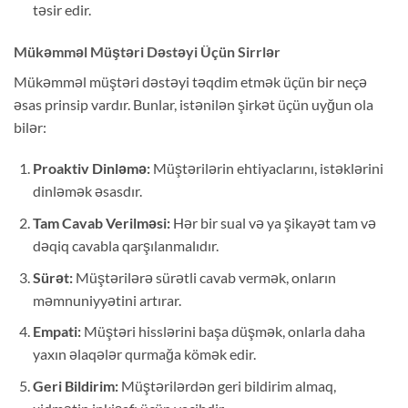
təsir edir.
Mükəmməl Müştəri Dəstəyi Üçün Sirrlər
Mükəmməl müştəri dəstəyi təqdim etmək üçün bir neçə
əsas prinsip vardır. Bunlar, istənilən şirkət üçün uyğun ola
bilər:
Proaktiv Dinləmə:
Müştərilərin ehtiyaclarını, istəklərini
dinləmək əsasdır.
Tam Cavab Verilməsi:
Hər bir sual və ya şikayət tam və
dəqiq cavabla qarşılanmalıdır.
Sürət:
Müştərilərə sürətli cavab vermək, onların
məmnuniyyətini artırar.
Empati:
Müştəri hisslərini başa düşmək, onlarla daha
yaxın əlaqələr qurmağa kömək edir.
Geri Bildirim:
Müştərilərdən geri bildirim almaq,