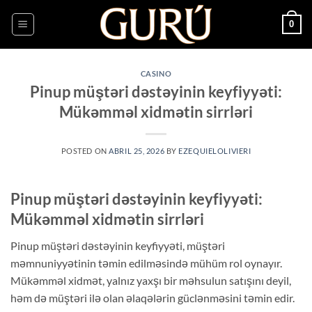
Saltar
0
al
contenido
CASINO
Pinup müştəri dəstəyinin keyfiyyəti:
Mükəmməl xidmətin sirrləri
POSTED ON
ABRIL 25, 2026
BY
EZEQUIELOLIVIERI
Pinup müştəri dəstəyinin keyfiyyəti:
Mükəmməl xidmətin sirrləri
Pinup müştəri dəstəyinin keyfiyyəti, müştəri
məmnuniyyətinin təmin edilməsində mühüm rol oynayır.
Mükəmməl xidmət, yalnız yaxşı bir məhsulun satışını deyil,
həm də müştəri ilə olan əlaqələrin güclənməsini təmin edir.