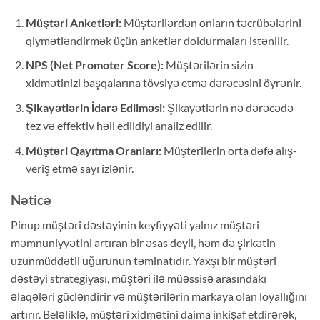
Müştəri Anketləri:
Müştərilərdən onların təcrübələrini
qiymətləndirmək üçün anketlər doldurmaları istənilir.
NPS (Net Promoter Score):
Müştərilərin sizin
xidmətinizi başqalarına tövsiyə etmə dərəcəsini öyrənir.
Şikayətlərin İdarə Edilməsi:
Şikayətlərin nə dərəcədə
tez və effektiv həll edildiyi analiz edilir.
Müştəri Qayıtma Oranları:
Müşterilerin orta dəfə alış-
veriş etmə sayı izlənir.
Nəticə
Pinup müştəri dəstəyinin keyfiyyəti yalnız müştəri
məmnuniyyətini artıran bir əsas deyil, həm də şirkətin
uzunmüddətli uğurunun təminatıdır. Yaxşı bir müştəri
dəstəyi strategiyası, müştəri ilə müəssisə arasındakı
əlaqələri gücləndirir və müştərilərin markaya olan loyallığını
artırır. Beləliklə, müştəri xidmətini daima inkişaf etdirərək,