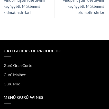
Pinup müştəri dəstəyinin
Pinup müştəri dəstəyinin
keyfiyyəti: Mükəmməl
keyfiyyəti: Mükəmməl
xidmətin sirrləri
xidmətin sirrləri
CATEGORÍAS DE PRODUCTO
Gurú Gran Corte
Gurú Malbec
Gurú Mix
MENÚ GURÚ WINES