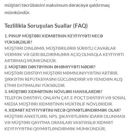
müştəri təcrübəsini maksimum dərəcəyə qaldırmaq
mümkündür.
Tezliliklə Soruşulan Suallar (FAQ)
1. PINUP MÜŞTƏRI XIDMƏTININ KEYFIYYƏTI NECƏ
YÜKSƏLDILIR?
MÜŞTƏRI DINLƏMƏ, MÜŞTƏRILƏRƏ SÜRƏTLI CAVABLAR
VERMƏK VƏ GERI BILDIRIMLƏRƏ AÇIQ OLMAQLA KEYFIYƏTI
ARTIRMAQ MÜMKÜNDÜR.
2. MÜŞTƏRI DƏSTƏYININ ƏHƏMIYYƏTI NƏDIR?
MÜŞTƏRI DƏSTƏYI MÜŞTƏRI MƏMNUNIYYƏTINI ARTIRIR,
ŞIRKƏTIN REPUTASIYASINI GÜCLƏNDIRIR VƏ YENIDƏN ALIŞ
ETMƏ EHTIMALINI YÜKSƏLDIR.
3. MÜŞTƏRI XIDMƏTININ NÖVLƏRI HANSILARDIR?
TELEFON DƏSTƏYI, ONLAYN ÇAT, E-POÇT DƏSTƏYI VƏ SOSIAL
MEDIA MÜŞTƏRI XIDMƏTININ MÜXTƏLIF NÖVLƏRIDIR.
4. XIDMƏT KEYFIYYƏTINI NECƏ QIYMƏTLƏNDIRMƏK OLAR?
MÜŞTƏRI ANKETLƏRI, NPS, ŞIKAYƏTLƏRIN IDARƏ OLUNMASI
VƏ MÜŞTƏRI QAYITMA ORANLARI VASITƏSILƏ XIDMƏT
KEYFIYYƏTINI QIYMƏTLƏNDIRMƏK MÜMKÜNDÜR.