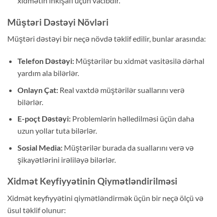
xidmətin inkişafı üçün vacibdir.
Müştəri Dəstəyi Növləri
Müştəri dəstəyi bir neçə növdə təklif edilir, bunlar arasında:
Telefon Dəstəyi:
Müştərilər bu xidmət vasitəsilə dərhal
yardım ala bilərlər.
Onlayn Çat:
Real vaxtdə müştərilər suallarını verə
bilərlər.
E-poçt Dəstəyi:
Problemlərin həlledilməsi üçün daha
uzun yollar tuta bilərlər.
Sosial Media:
Müştərilər burada da suallarını verə və
şikayətlərini irəliləyə bilərlər.
Xidmət Keyfiyyətinin Qiymətləndirilməsi
Xidmət keyfiyyətini qiymətləndirmək üçün bir neçə ölçü və
üsul təklif olunur: