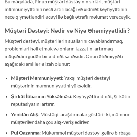
Bu məqalədə, Pinup müştəri dəstəyinin sirləri, müştəri
məmnuniyyətinin necə artırılacağı və xidmət keyfiyyətinin
necə qiymətləndiriləcəyi ilə bağlı ətraflı məlumat verəcəyik.
Müştəri Dəstəyi: Nədir və Niyə Əhəmiyyətlidir?
Müştəri dəstəyi, müştərilərin suallarını cavablandırmaq,
problemləri həll etmək və onların ləzzətini artırmaq
məqsədini güdən bir xidmət sahəsidir. Onun əhəmiyyəti
aşağıdakı amillərlə izah olunur:
Müştəri Məmnuniyyəti:
Yaxşı müştəri dəstəyi
müştərinin məmnuniyyətini yüksəldir.
Şirkət İtibarının Yüksəlməsi:
Keyfiyyətli xidmət, şirkətin
reputasiyasını artırır.
Yenidən Alış:
Müstəqil araşdırmalar göstərir ki, məmnun
müştərilər daha çox alış-veriş edirlər.
Pul Qazanma:
Mükəmməl müştəri dəstəyi gəlirə birbaşa