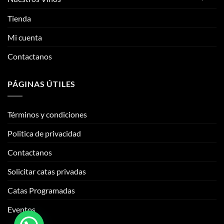
Tienda
Mi cuenta
Contactanos
PÁGINAS ÚTILES
Términos y condiciones
Politica de privacidad
Contactanos
Solicitar catas privadas
Catas Programadas
Eventos