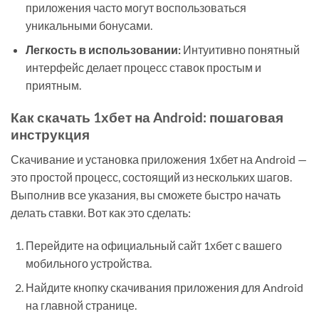
приложения часто могут воспользоваться
уникальными бонусами.
Легкость в использовании:
Интуитивно понятный
интерфейс делает процесс ставок простым и
приятным.
Как скачать 1хбет на Android: пошаговая
инструкция
Скачивание и установка приложения 1хбет на Android —
это простой процесс, состоящий из нескольких шагов.
Выполнив все указания, вы сможете быстро начать
делать ставки. Вот как это сделать:
Перейдите на официальный сайт 1хбет с вашего
мобильного устройства.
Найдите кнопку скачивания приложения для Android
на главной странице.