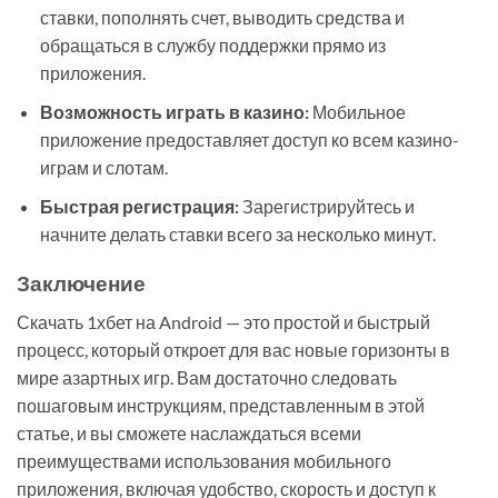
ставки, пополнять счет, выводить средства и
обращаться в службу поддержки прямо из
приложения.
Возможность играть в казино:
Мобильное
приложение предоставляет доступ ко всем казино-
играм и слотам.
Быстрая регистрация:
Зарегистрируйтесь и
начните делать ставки всего за несколько минут.
Заключение
Скачать 1хбет на Android — это простой и быстрый
процесс, который откроет для вас новые горизонты в
мире азартных игр. Вам достаточно следовать
пошаговым инструкциям, представленным в этой
статье, и вы сможете наслаждаться всеми
преимуществами использования мобильного
приложения, включая удобство, скорость и доступ к