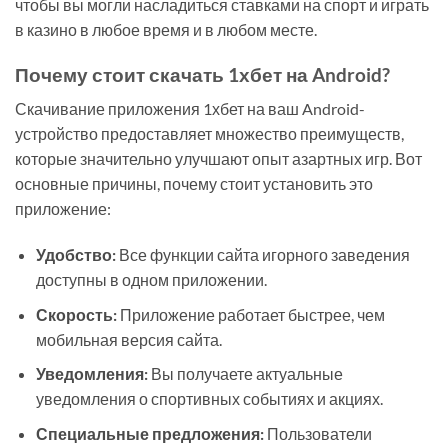
чтобы вы могли насладиться ставками на спорт и играть
в казино в любое время и в любом месте.
Почему стоит скачать 1хбет на Android?
Скачивание приложения 1хбет на ваш Android-
устройство предоставляет множество преимуществ,
которые значительно улучшают опыт азартных игр. Вот
основные причины, почему стоит установить это
приложение:
Удобство:
Все функции сайта игорного заведения
доступны в одном приложении.
Скорость:
Приложение работает быстрее, чем
мобильная версия сайта.
Уведомления:
Вы получаете актуальные
уведомления о спортивных событиях и акциях.
Специальные предложения:
Пользователи