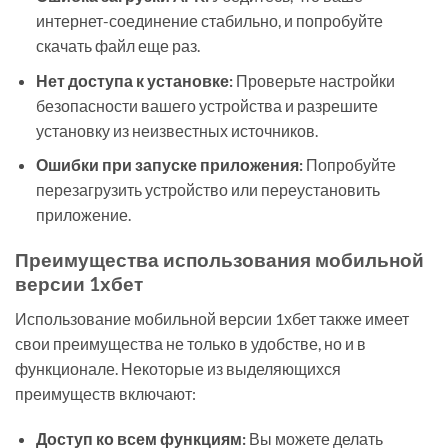
интернет-соединение стабильно, и попробуйте
скачать файл еще раз.
Нет доступа к установке:
Проверьте настройки
безопасности вашего устройства и разрешите
установку из неизвестных источников.
Ошибки при запуске приложения:
Попробуйте
перезагрузить устройство или переустановить
приложение.
Преимущества использования мобильной
версии 1хбет
Использование мобильной версии 1хбет также имеет
свои преимущества не только в удобстве, но и в
функционале. Некоторые из выделяющихся
преимуществ включают:
Доступ ко всем функциям:
Вы можете делать