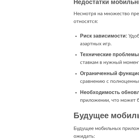
Недостатки мобильн
Несмотря на множество пре
относятся:
Риск зависимости:
Удоб
азартных игр.
Технические проблемы
ставкам в нужный момент
Ограниченный функци
сравнению с полноценны
Необходимость обновл
приложении, что может 
Будущее мобиль
Будущее мобильных прилож
ожидать: