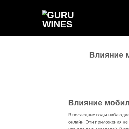
Saltar
al
contenido
Влияние 
Влияние мобил
В последние годы наблюдае
онлайн. Эти приложения не 