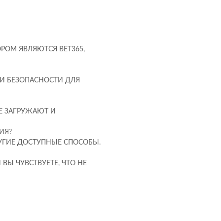
ОМ ЯВЛЯЮТСЯ BET365,
И БЕЗОПАСНОСТИ ДЛЯ
Е ЗАГРУЖАЮТ И
ИЯ?
УГИЕ ДОСТУПНЫЕ СПОСОБЫ.
Ы ЧУВСТВУЕТЕ, ЧТО НЕ