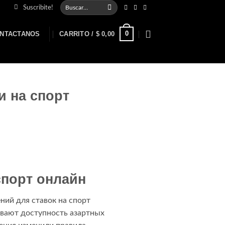
Buscar
Suscribite!
por:
0
NTACTANOS
CARRITO /
$
0,00
 на спорт
спорт онлайн
ий для ставок на спорт
ивают доступность азартных