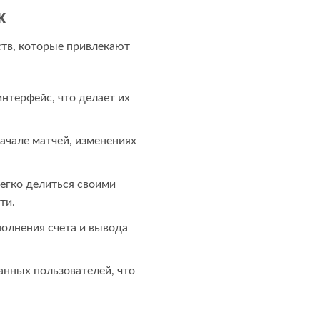
к
тв, которые привлекают
терфейс, что делает их
ачале матчей, изменениях
гко делиться своими
ти.
лнения счета и вывода
нных пользователей, что