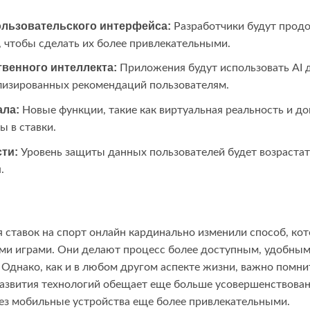
льзовательского интерфейса:
Разработчики будут прод
 чтобы сделать их более привлекательными.
венного интеллекта:
Приложения будут использовать AI д
лизированных рекомендаций пользователям.
ла:
Новые функции, такие как виртуальная реальность и до
ы в ставки.
ти:
Уровень защиты данных пользователей будет возраста
.
ставок на спорт онлайн кардинально изменили способ, ко
ми играми. Они делают процесс более доступным, удобным
Однако, как и в любом другом аспекте жизни, важно помни
развития технологий обещает еще больше усовершенствован
рез мобильные устройства еще более привлекательными.