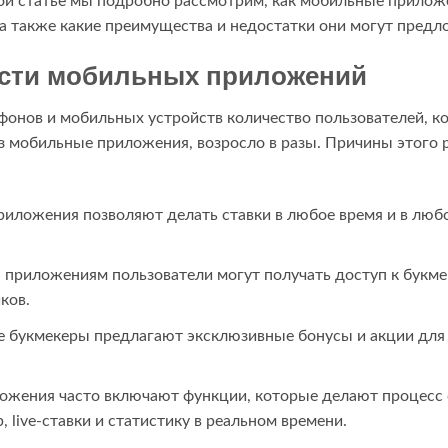
этой статье мы подробно рассмотрим, как мобильные прило
 а также какие преимущества и недостатки они могут предл
ости мобильных приложений
фонов и мобильных устройств количество пользователей, 
ез мобильные приложения, возросло в разы. Причины этого 
ложения позволяют делать ставки в любое время и в любо
 приложениям пользователи могут получать доступ к букме
ков.
 букмекеры предлагают эксклюзивные бонусы и акции для
жения часто включают функции, которые делают процесс 
 live-ставки и статистику в реальном времени.