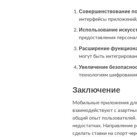
Совершенствование по
интерфейсы приложений,
Использование искусст
предоставления персона
Расширение функциона
могут быть интегрирован
Увеличение безопаснос
технологиям шифрования
Заключение
Мобильные приложения для 
взаимодействуют с азартны
общий опыт пользователей. 
недостатках. Направление 
сделать ставки на спорт че