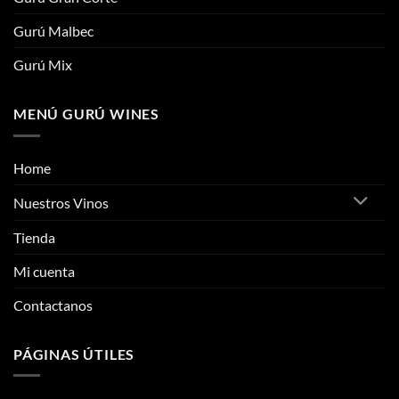
Gurú Malbec
Gurú Mix
MENÚ GURÚ WINES
Home
Nuestros Vinos
Tienda
Mi cuenta
Contactanos
PÁGINAS ÚTILES