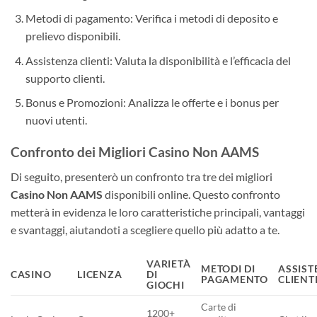
Metodi di pagamento: Verifica i metodi di deposito e
prelievo disponibili.
Assistenza clienti: Valuta la disponibilità e l’efficacia del
supporto clienti.
Bonus e Promozioni: Analizza le offerte e i bonus per
nuovi utenti.
Confronto dei Migliori Casino Non AAMS
Di seguito, presenterò un confronto tra tre dei migliori
Casino Non AAMS
disponibili online. Questo confronto
metterà in evidenza le loro caratteristiche principali, vantaggi
e svantaggi, aiutandoti a scegliere quello più adatto a te.
VARIETÀ
METODI DI
ASSIST
CASINO
LICENZA
DI
PAGAMENTO
CLIENT
GIOCHI
Carte di
1200+