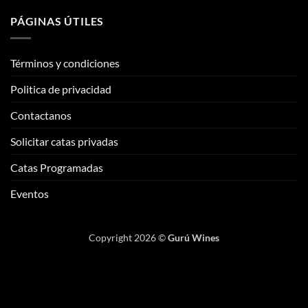
PÁGINAS ÚTILES
Términos y condiciones
Politica de privacidad
Contactanos
Solicitar catas privadas
Catas Programadas
Eventos
Copyright 2026 ©
Gurú Wines