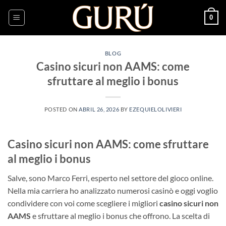
Saltar
0
al
contenido
BLOG
Casino sicuri non AAMS: come
sfruttare al meglio i bonus
POSTED ON
ABRIL 26, 2026
BY
EZEQUIELOLIVIERI
Casino sicuri non AAMS: come sfruttare
al meglio i bonus
Salve, sono Marco Ferri, esperto nel settore del gioco online.
Nella mia carriera ho analizzato numerosi casinò e oggi voglio
condividere con voi come scegliere i migliori
casino sicuri non
AAMS
e sfruttare al meglio i bonus che offrono. La scelta di