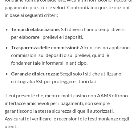
pagamento più sicuri e veloci. Confrontiamo queste opzioni
in base ai seguenti criteri:
Tempi di elaborazione:
Siti diversi hanno tempi diversi
per elaborare i prelievi e i depositi.
Trasparenza delle commissioni:
Alcuni casino applicano
commissioni sui depositi o sui prelievi, quindi è
fondamentale informarsi in anticipo.
Garanzie di sicurezza:
Scegli solo i siti che utilizzano
crittografia SSL per proteggere i tuoi dati.
Tieni presente che, mentre molti casino non AAMS offrono
interfacce amichevoli per i pagamenti, non sempre
garantiscono la stessa sicurezza di quelli autorizzati.
Assicurati di verificare le recensioni e le testimonianze degli
utenti.