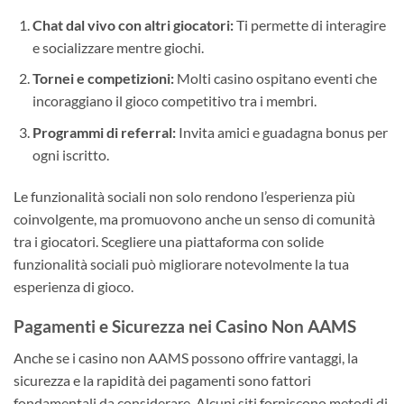
Chat dal vivo con altri giocatori:
Ti permette di interagire
e socializzare mentre giochi.
Tornei e competizioni:
Molti casino ospitano eventi che
incoraggiano il gioco competitivo tra i membri.
Programmi di referral:
Invita amici e guadagna bonus per
ogni iscritto.
Le funzionalità sociali non solo rendono l’esperienza più
coinvolgente, ma promuovono anche un senso di comunità
tra i giocatori. Scegliere una piattaforma con solide
funzionalità sociali può migliorare notevolmente la tua
esperienza di gioco.
Pagamenti e Sicurezza nei Casino Non AAMS
Anche se i casino non AAMS possono offrire vantaggi, la
sicurezza e la rapidità dei pagamenti sono fattori
fondamentali da considerare. Alcuni siti forniscono metodi di