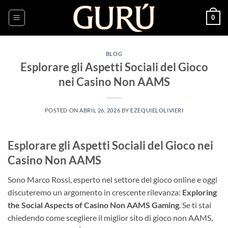
Saltar
0
al
contenido
BLOG
Esplorare gli Aspetti Sociali del Gioco
nei Casino Non AAMS
POSTED ON
ABRIL 26, 2026
BY
EZEQUIELOLIVIERI
Esplorare gli Aspetti Sociali del Gioco nei
Casino Non AAMS
Sono Marco Rossi, esperto nel settore del gioco online e oggi
discuteremo un argomento in crescente rilevanza:
Exploring
the Social Aspects of Casino Non AAMS Gaming
. Se ti stai
chiedendo come scegliere il miglior sito di gioco non AAMS,