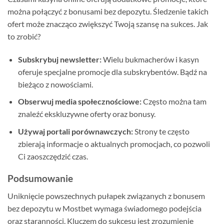
można połączyć z bonusami bez depozytu. Śledzenie takich
ofert może znacząco zwiększyć Twoją szansę na sukces. Jak
to zrobić?
Subskrybuj newsletter:
Wielu bukmacherów i kasyn
oferuje specjalne promocje dla subskrybentów. Bądź na
bieżąco z nowościami.
Obserwuj media społecznościowe:
Często można tam
znaleźć ekskluzywne oferty oraz bonusy.
Używaj portali porównawczych:
Strony te często
zbierają informacje o aktualnych promocjach, co pozwoli
Ci zaoszczędzić czas.
Podsumowanie
Uniknięcie powszechnych pułapek związanych z bonusem
bez depozytu w Mostbet wymaga świadomego podejścia
oraz staranności. Kluczem do sukcesu jest zrozumienie