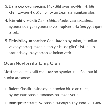
Daha çox oyun seçimi:
Müxtəlif oyun növləri ilə, hər
kəsin zövqünə uyğun bir oyun tapması mümkün olur.
İnteraktiv mühit:
Canlı söhbət funksiyası sayəsində
oyunçular, digər oyunçular və krupiyerlərlə ünsiyyət qura
bilərlər.
Fleksibil oyun saatları:
Canlı kazino oyunları, istənilən
vaxt oynamaq imkanını tanıyır, bu da günün istənilən
saatında oyun oynamanıza imkan verir.
Oyun Növləri ilə Tanış Olun
Mostbet-də müxtəlif canlı kazino oyunları təklif olunur ki,
bunlar arasında:
Rulet:
Klassik kazino oyunlarından biri olan rulet,
oyunçunun şansını sınamasına imkan verir.
Blackjack:
Strateji və şans birləşdiyi bu oyunda, 21-i əldə