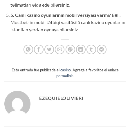
təlimatları əldə edə bilərsiniz.
5. Canlı kazino oyunlarının mobil versiyası varmı?
Bəli,
Mostbet-in mobil tətbiqi vasitəsilə canlı kazino oyunlarını
istənilən yerdən oynaya bilərsiniz.
Esta entrada fue publicada el
casino
. Agregá a favoritos el enlace
permalink
.
EZEQUIELOLIVIERI