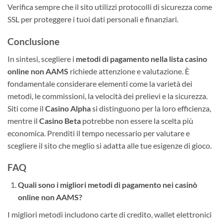
Verifica sempre che il sito utilizzi protocolli di sicurezza come
SSL per proteggere i tuoi dati personali e finanziari.
Conclusione
In sintesi, scegliere i
metodi di pagamento nella lista casino
online non AAMS
richiede attenzione e valutazione. È
fondamentale considerare elementi come la varietà dei
metodi, le commissioni, la velocità dei prelievi e la sicurezza.
Siti come il
Casino Alpha
si distinguono per la loro efficienza,
mentre il
Casino Beta
potrebbe non essere la scelta più
economica. Prenditi il tempo necessario per valutare e
scegliere il sito che meglio si adatta alle tue esigenze di gioco.
FAQ
Quali sono i migliori metodi di pagamento nei casinò
online non AAMS?
I migliori metodi includono carte di credito, wallet elettronici