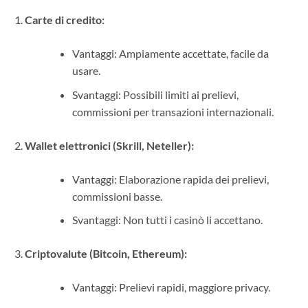
Carte di credito:
Vantaggi: Ampiamente accettate, facile da
usare.
Svantaggi: Possibili limiti ai prelievi,
commissioni per transazioni internazionali.
Wallet elettronici (Skrill, Neteller):
Vantaggi: Elaborazione rapida dei prelievi,
commissioni basse.
Svantaggi: Non tutti i casinò li accettano.
Criptovalute (Bitcoin, Ethereum):
Vantaggi: Prelievi rapidi, maggiore privacy.