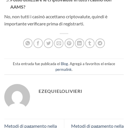
AAMS?
No, non tutti i casinò accettano criptovalute, quindi è
importante verificare prima di registrarti.
Esta entrada fue publicada el
Blog
. Agregá a favoritos el enlace
permalink
.
EZEQUIELOLIVIERI
Metodi di pagamento nella
Metodi di pagamento nella