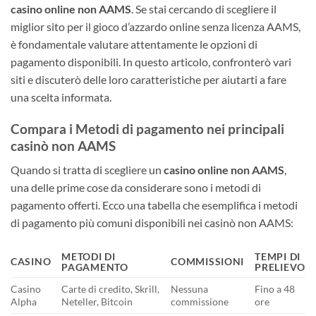
casino online non AAMS
. Se stai cercando di scegliere il
miglior sito per il gioco d’azzardo online senza licenza AAMS,
è fondamentale valutare attentamente le opzioni di
pagamento disponibili. In questo articolo, confronterò vari
siti e discuterò delle loro caratteristiche per aiutarti a fare
una scelta informata.
Compara i Metodi di pagamento nei principali
casinò non AAMS
Quando si tratta di scegliere un
casino online non AAMS
,
una delle prime cose da considerare sono i metodi di
pagamento offerti. Ecco una tabella che esemplifica i metodi
di pagamento più comuni disponibili nei casinò non AAMS:
METODI DI
TEMPI DI
CASINO
COMMISSIONI
PAGAMENTO
PRELIEVO
Casino
Carte di credito, Skrill,
Nessuna
Fino a 48
Alpha
Neteller, Bitcoin
commissione
ore