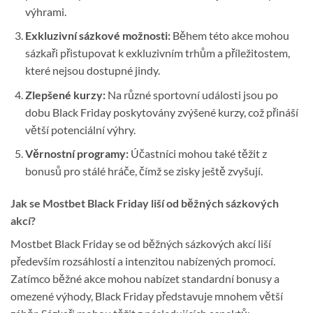
výhrami.
Exkluzivní sázkové možnosti:
Během této akce mohou
sázkaři přistupovat k exkluzivním trhům a příležitostem,
které nejsou dostupné jindy.
Zlepšené kurzy:
Na různé sportovní události jsou po
dobu Black Friday poskytovány zvýšené kurzy, což přináší
větší potenciální výhry.
Věrnostní programy:
Účastníci mohou také těžit z
bonusů pro stálé hráče, čímž se zisky ještě zvyšují.
Jak se Mostbet Black Friday liší od běžných sázkových
akcí?
Mostbet Black Friday se od běžných sázkových akcí liší
především rozsáhlostí a intenzitou nabízených promocí.
Zatímco běžné akce mohou nabízet standardní bonusy a
omezené výhody, Black Friday představuje mnohem větší