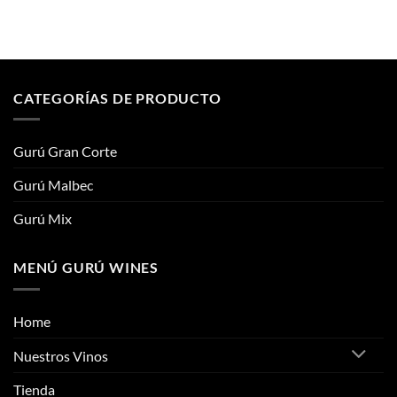
CATEGORÍAS DE PRODUCTO
Gurú Gran Corte
Gurú Malbec
Gurú Mix
MENÚ GURÚ WINES
Home
Nuestros Vinos
Tienda