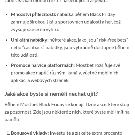
záběr. Sázkaři mohou těžit z následujících aspektů:
Množství příležitostí:
nabídka během Black Friday
zahrnuje širokou škálu sportovních událostí a her, což
zvyšuje šance na výhru.
Unikátní nabídky:
některé akce, jako jsou “risk-free bets”
nebo “cashback” nabídky, jsou výhradně dostupné během
této události.
Promoce na více platformách:
Mostbet rozšiřuje své
promo akce napříč různými kanály, včetně mobilních
aplikací a webových stránek.
Jaké akce byste si neměli nechat ujít?
Během Mostbet Black Friday se konají různé akce, které stojí
za pozornost. Zde jsou některé z nich, které byste měli mít na
paměti:
Bonusové vklady:
Investujte a získejte extra procento