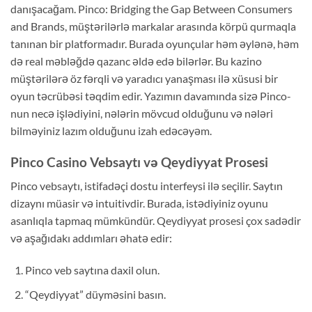
danışacağam. Pinco: Bridging the Gap Between Consumers
and Brands, müştərilərlə markalar arasında körpü qurmaqla
tanınan bir platformadır. Burada oyunçular həm əylənə, həm
də real məbləğdə qazanc əldə edə bilərlər. Bu kazino
müştərilərə öz fərqli və yaradıcı yanaşması ilə xüsusi bir
oyun təcrübəsi təqdim edir. Yazımın davamında sizə Pinco-
nun necə işlədiyini, nələrin mövcud olduğunu və nələri
bilməyiniz lazım olduğunu izah edəcəyəm.
Pinco Casino Vebsaytı və Qeydiyyat Prosesi
Pinco vebsaytı, istifadəçi dostu interfeysi ilə seçilir. Saytın
dizaynı müasir və intuitivdir. Burada, istədiyiniz oyunu
asanlıqla tapmaq mümkündür. Qeydiyyat prosesi çox sadədir
və aşağıdakı addımları əhatə edir:
Pinco veb saytına daxil olun.
“Qeydiyyat” düyməsini basın.