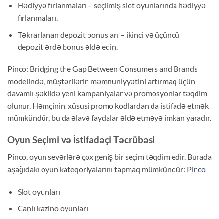
Hədiyyə fırlanmaları – seçilmiş slot oyunlarında hədiyyə
fırlanmaları.
Təkrarlanan depozit bonusları – ikinci və üçüncü
depozitlərdə bonus əldə edin.
Pinco: Bridging the Gap Between Consumers and Brands
modelində, müştərilərin məmnuniyyətini artırmaq üçün
davamlı şəkildə yeni kampaniyalar və promosyonlar təqdim
olunur. Həmçinin, xüsusi promo kodlardan da istifadə etmək
mümkündür, bu da əlavə faydalar əldə etməyə imkan yaradır.
Oyun Seçimi və İstifadəçi Təcrübəsi
Pinco, oyun sevərlərə çox geniş bir seçim təqdim edir. Burada
aşağıdakı oyun kateqoriyalarını tapmaq mümkündür:
Pinco
Slot oyunları
Canlı kazino oyunları