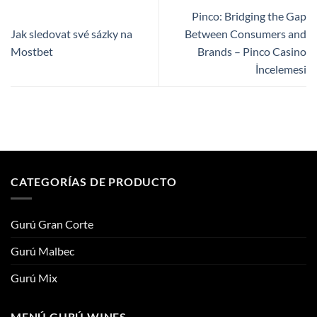
Pinco: Bridging the Gap
Jak sledovat své sázky na
Between Consumers and
Mostbet
Brands – Pinco Casino
İncelemesi
CATEGORÍAS DE PRODUCTO
Gurú Gran Corte
Gurú Malbec
Gurú Mix
MENÚ GURÚ WINES