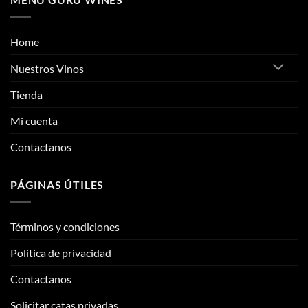
Home
Nuestros Vinos
Tienda
Mi cuenta
Contactanos
PÁGINAS ÚTILES
Términos y condiciones
Politica de privacidad
Contactanos
Solicitar catas privadas