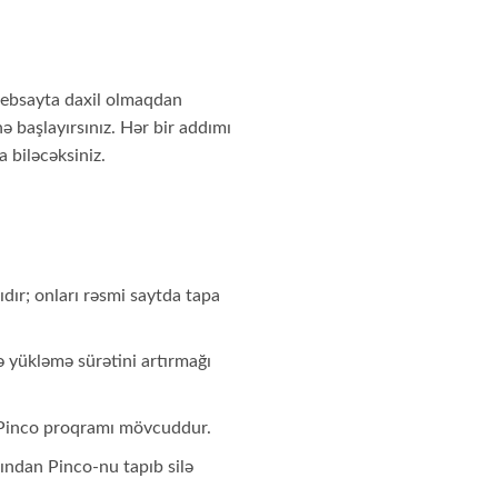
 vebsayta daxil olmaqdan
 başlayırsınız. Hər bir addımı
 biləcəksiniz.
dır; onları rəsmi saytda tapa
ə yükləmə sürətini artırmağı
 Pinco proqramı mövcuddur.
ından Pinco-nu tapıb silə