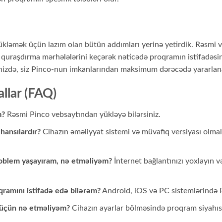
 yükləmək üçün lazım olan bütün addımları yerinə yetirdik. Rəsmi
quraşdırma mərhələlərini keçərək nəticədə proqramın istifadəsinə
inizdə, siz Pinco-nun imkanlarından maksimum dərəcədə yararlana
allar (FAQ)
m?
Rəsmi Pinco vebsaytından yükləyə bilərsiniz.
hansılardır?
Cihazın əməliyyat sistemi və müvafiq versiyası olmalı
oblem yaşayıram, nə etməliyəm?
İnternet bağlantınızı yoxlayın v
qramını istifadə edə bilərəm?
Android, iOS və PC sistemlərində
 üçün nə etməliyəm?
Cihazın ayarlar bölməsində proqram siyahıs