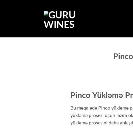
Saltar
al
contenido
Pinc
Pinco Yükləmə P
Bu məqalədə Pinco yükləmə pro
yükləmə prosesi üçün lazım olan
yükləmə prosesini daha anlaşıla