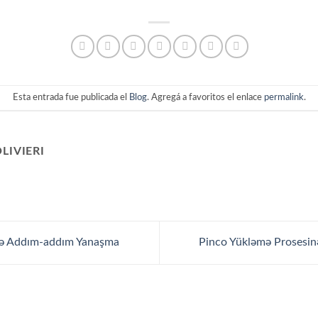
Esta entrada fue publicada el
Blog
. Agregá a favoritos el enlace
permalink
.
LIVIERI
nə Addım-addım Yanaşma
Pinco Yükləmə Prosesi