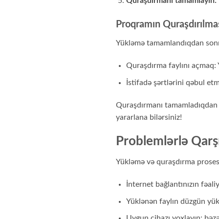
Quraşdırmanı tamamlayın:
Proqramın Quraşdırılma
Yükləmə tamamlandıqdan sonra,
Quraşdırma faylını açmaq: Yü
İstifadə şərtlərini qəbul et
Quraşdırmanı tamamladıqdan so
yararlana bilərsiniz!
Problemlərlə Qarşı
Yükləmə və quraşdırma prosesi 
İnternet bağlantınızın fəali
Yüklənən faylın düzgün yük
Uygun cihazı yoxlayın; bəzə