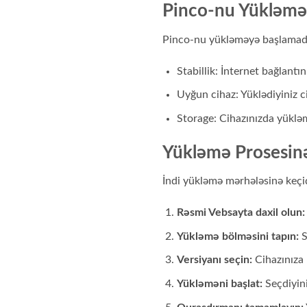
Pinco-nu Yükləmə
Pinco-nu yükləməyə başlamadan ə
Stabillik: İnternet bağlantı
Uyğun cihaz: Yüklədiyiniz c
Storage: Cihazınızda yüklə
Yükləmə Prosesinə
İndi yükləmə mərhələsinə keçi
Rəsmi Vebsayta daxil olun:
Yükləmə bölməsini tapın:
S
Versiyanı seçin:
Cihazınıza 
Yükləməni başlat:
Seçdiyini