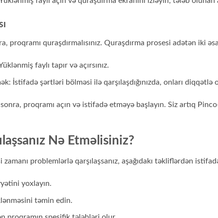
Yüklənmiş faylı açın və quraşdırma ekranını izləyin; tələb olunan
sı
 proqramı quraşdırmalısınız. Quraşdırma prosesi adətən iki əsa
klənmiş faylı tapır və açırsınız.
mək: İstifadə şərtləri bölməsi ilə qarşılaşdığınızda, onları diqqətl
nra, proqramı açın və istifadə etməyə başlayın. Siz artıq Pinc
laşsanız Nə Etməlisiniz?
zamanı problemlərlə qarşılaşsanız, aşağıdakı təkliflərdən istifadə
yyətini yoxlayın.
lənməsini təmin edin.
n proqramın spesifik tələbləri olur.