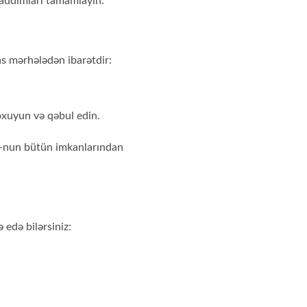
 addımları tamamlayın.
s mərhələdən ibarətdir:
ə oxuyun və qəbul edin.
o-nun bütün imkanlarından
 edə bilərsiniz: