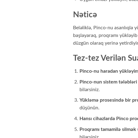
Nəticə
Beləliklə, Pinco-nu asanlıqla
başlayaraq, proqramı yükləyib 
düzgün olaraq yerinə yetirdiy
Tez-tez Verilən Su
Pinco-nu haradan yükləyi
Pinco-nun sistem tələbləri 
bilərsiniz.
Yükləmə prosesində bir pr
düşünün.
Hansı cihazlarda Pinco pro
Proqramı tamamilə silmək
bilərsiniz.