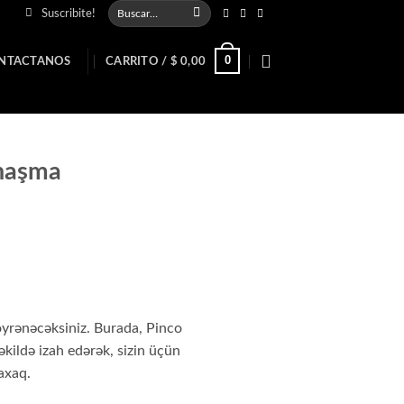
Buscar
Suscribite!
por:
0
NTACTANOS
CARRITO /
$
0,00
naşma
öyrənəcəksiniz. Burada, Pinco
əkildə izah edərək, sizin üçün
baxaq.