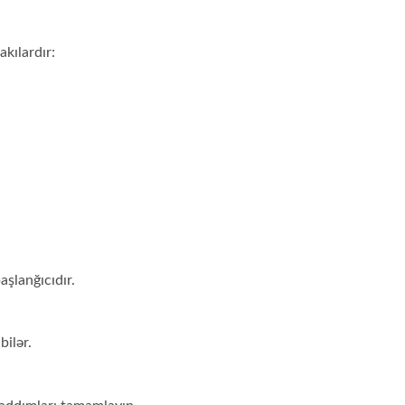
kılardır:
şlanğıcıdır.
bilər.