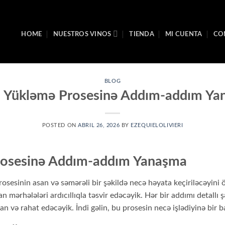
HOME
NUESTROS VINOS
TIENDA
MI CUENTA
CO
BLOG
o Yükləmə Prosesinə Addım-addım Ya
POSTED ON
ABRIL 26, 2026
BY
EZEQUIELOLIVIERI
rosesinə Addım-addım Yanaşma
sesinin asan və səmərəli bir şəkildə necə həyata keçiriləcəyini 
 mərhələləri ardıcıllıqla təsvir edəcəyik. Hər bir addımı detallı ş
n və rahat edəcəyik. İndi gəlin, bu prosesin necə işlədiyinə bir 