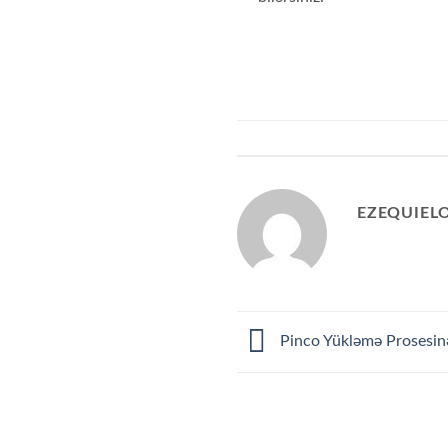
EZEQUIELO
Pinco Yükləmə Prosesi