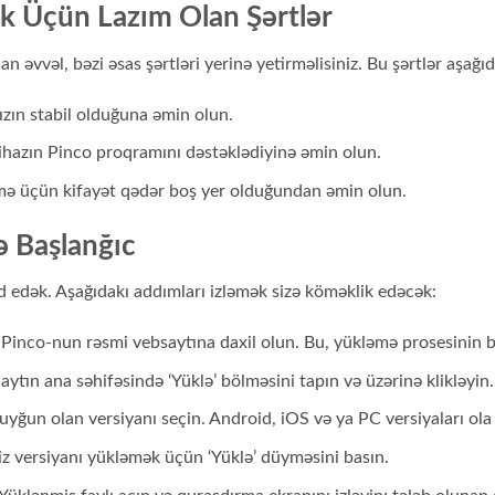
k Üçün Lazım Olan Şərtlər
vvəl, bəzi əsas şərtləri yerinə yetirməlisiniz. Bu şərtlər aşağıda
nızın stabil olduğuna əmin olun.
ihazın Pinco proqramını dəstəklədiyinə əmin olun.
mə üçün kifayət qədər boş yer olduğundan əmin olun.
 Başlanğıc
d edək. Aşağıdakı addımları izləmək sizə köməklik edəcək:
Pinco-nun rəsmi vebsaytına daxil olun. Bu, yükləmə prosesinin ba
aytın ana səhifəsində ‘Yüklə’ bölməsini tapın və üzərinə klikləyin.
uyğun olan versiyanı seçin. Android, iOS və ya PC versiyaları ola 
z versiyanı yükləmək üçün ‘Yüklə’ düyməsini basın.