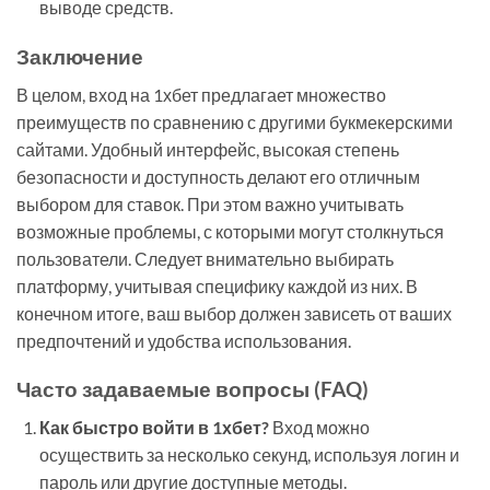
выводе средств.
Заключение
В целом, вход на 1хбет предлагает множество
преимуществ по сравнению с другими букмекерскими
сайтами. Удобный интерфейс, высокая степень
безопасности и доступность делают его отличным
выбором для ставок. При этом важно учитывать
возможные проблемы, с которыми могут столкнуться
пользователи. Следует внимательно выбирать
платформу, учитывая специфику каждой из них. В
конечном итоге, ваш выбор должен зависеть от ваших
предпочтений и удобства использования.
Часто задаваемые вопросы (FAQ)
Как быстро войти в 1хбет?
Вход можно
осуществить за несколько секунд, используя логин и
пароль или другие доступные методы.