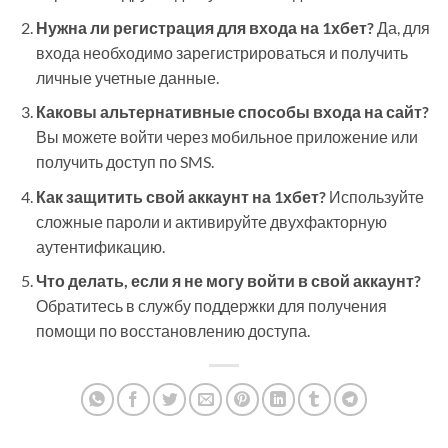
Нужна ли регистрация для входа на 1хбет?
Да, для
входа необходимо зарегистрироваться и получить
личные учетные данные.
Каковы альтернативные способы входа на сайт?
Вы можете войти через мобильное приложение или
получить доступ по SMS.
Как защитить свой аккаунт на 1хбет?
Используйте
сложные пароли и активируйте двухфакторную
аутентификацию.
Что делать, если я не могу войти в свой аккаунт?
Обратитесь в службу поддержки для получения
помощи по восстановлению доступа.