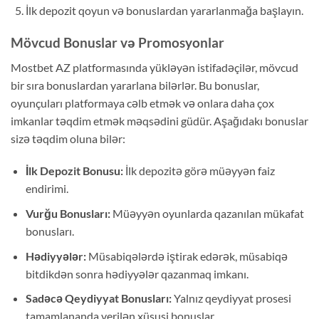
İlk depozit qoyun və bonuslardan yararlanmağa başlayın.
Mövcud Bonuslar və Promosyonlar
Mostbet AZ platformasında yükləyən istifadəçilər, mövcud
bir sıra bonuslardan yararlana bilərlər. Bu bonuslar,
oyunçuları platformaya cəlb etmək və onlara daha çox
imkanlar təqdim etmək məqsədini güdür. Aşağıdakı bonuslar
sizə təqdim oluna bilər:
İlk Depozit Bonusu:
İlk depozitə görə müəyyən faiz
endirimi.
Vurğu Bonusları:
Müəyyən oyunlarda qazanılan mükafat
bonusları.
Hədiyyələr:
Müsabiqələrdə iştirak edərək, müsabiqə
bitdikdən sonra hədiyyələr qazanmaq imkanı.
Sadəcə Qeydiyyat Bonusları:
Yalnız qeydiyyat prosesi
tamamlananda verilən xüsusi bonuslar.