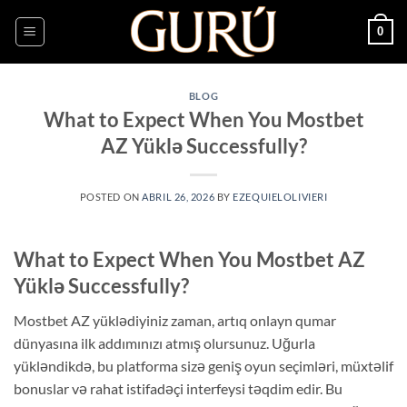
Saltar
0
al
contenido
BLOG
What to Expect When You Mostbet
AZ Yüklə Successfully?
POSTED ON
ABRIL 26, 2026
BY
EZEQUIELOLIVIERI
What to Expect When You Mostbet AZ
Yüklə Successfully?
Mostbet AZ yüklədiyiniz zaman, artıq onlayn qumar
dünyasına ilk addımınızı atmış olursunuz. Uğurla
yükləndikdə, bu platforma sizə geniş oyun seçimləri, müxtəlif
bonuslar və rahat istifadəçi interfeysi təqdim edir. Bu