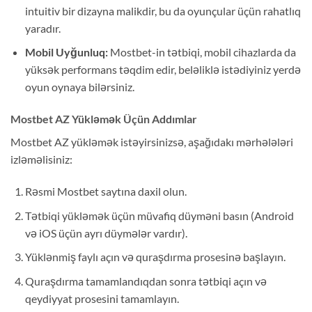
intuitiv bir dizayna malikdir, bu da oyunçular üçün rahatlıq
yaradır.
Mobil Uyğunluq:
Mostbet-in tətbiqi, mobil cihazlarda da
yüksək performans təqdim edir, beləliklə istədiyiniz yerdə
oyun oynaya bilərsiniz.
Mostbet AZ Yükləmək Üçün Addımlar
Mostbet AZ yükləmək istəyirsinizsə, aşağıdakı mərhələləri
izləməlisiniz:
Rəsmi Mostbet saytına daxil olun.
Tətbiqi yükləmək üçün müvafiq düyməni basın (Android
və iOS üçün ayrı düymələr vardır).
Yüklənmiş faylı açın və quraşdırma prosesinə başlayın.
Quraşdırma tamamlandıqdan sonra tətbiqi açın və
qeydiyyat prosesini tamamlayın.