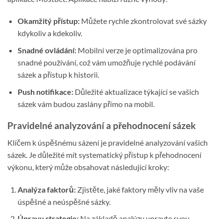
Okamžitý přístup:
Můžete rychle zkontrolovat své sázky
kdykoliv a kdekoliv.
Snadné ovládání:
Mobilní verze je optimalizována pro
snadné používání, což vám umožňuje rychlé podávání
sázek a přístup k historii.
Push notifikace:
Důležité aktualizace týkající se vašich
sázek vám budou zaslány přímo na mobil.
Pravidelné analyzování a přehodnocení sázek
Klíčem k úspěšnému sázení je pravidelné analyzování vašich
sázek. Je důležité mít systematický přístup k přehodnocení
výkonu, který může obsahovat následující kroky:
Analýza faktorů:
Zjistěte, jaké faktory měly vliv na vaše
úspěšné a neúspěšné sázky.
Úpravy strategie:
Na základě analýzy upravte svou