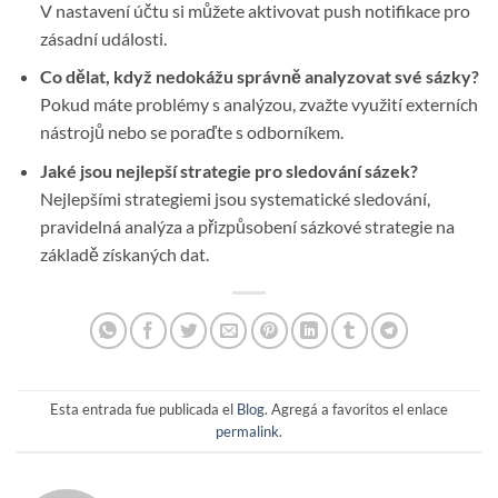
V nastavení účtu si můžete aktivovat push notifikace pro
zásadní události.
Co dělat, když nedokážu správně analyzovat své sázky?
Pokud máte problémy s analýzou, zvažte využití externích
nástrojů nebo se poraďte s odborníkem.
Jaké jsou nejlepší strategie pro sledování sázek?
Nejlepšími strategiemi jsou systematické sledování,
pravidelná analýza a přizpůsobení sázkové strategie na
základě získaných dat.
Esta entrada fue publicada el
Blog
. Agregá a favoritos el enlace
permalink
.