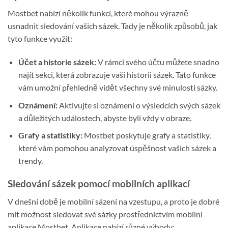
Mostbet nabízí několik funkcí, které mohou výrazně
usnadnit sledování vašich sázek. Tady je několik způsobů, jak
tyto funkce využít:
Účet a historie sázek:
V rámci svého účtu můžete snadno
najít sekci, která zobrazuje vaši historii sázek. Tato funkce
vám umožní přehledně vidět všechny své minulosti sázky.
Oznámení:
Aktivujte si oznámení o výsledcích svých sázek
a důležitých událostech, abyste byli vždy v obraze.
Grafy a statistiky:
Mostbet poskytuje grafy a statistiky,
které vám pomohou analyzovat úspěšnost vašich sázek a
trendy.
Sledování sázek pomocí mobilních aplikací
V dnešní době je mobilní sázení na vzestupu, a proto je dobré
mít možnost sledovat své sázky prostřednictvím mobilní
aplikace Mostbet. Aplikace nabízí různé výhody: